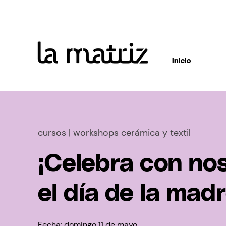
inicio
cursos
| workshops cerámica y textil
¡Celebra con no
el día de la madr
Fecha:
domingo
11 de mayo