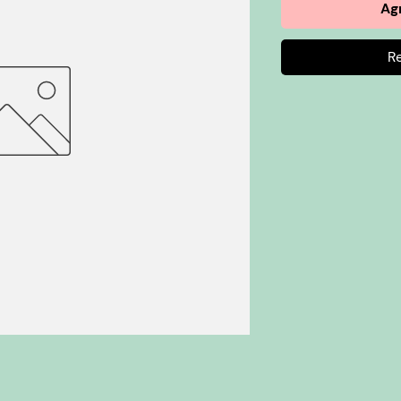
Agr
R