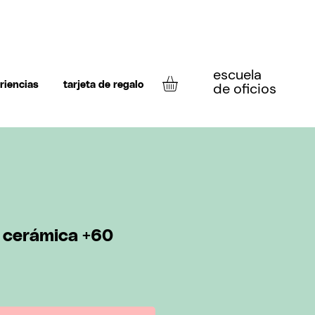
escuela
de oficios
riencias
tarjeta de regalo
 cerámica +60
o