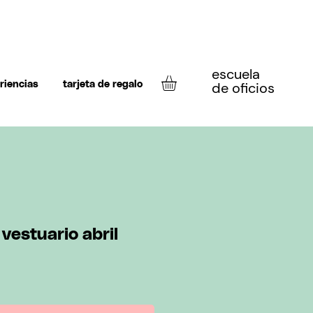
escuela
de oficios
riencias
tarjeta de regalo
 vestuario abril
o