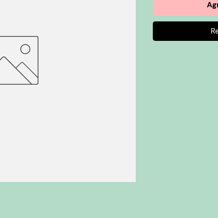
Agr
R