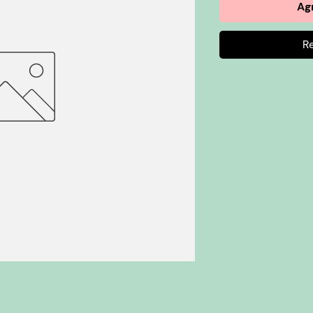
Agr
R