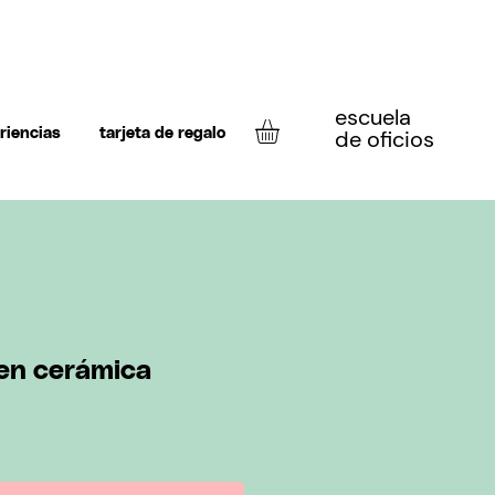
escuela
de oficios
riencias
tarjeta de regalo
 en cerámica
o