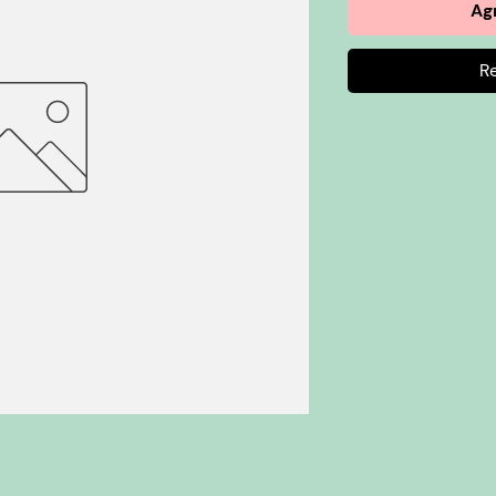
Agr
R