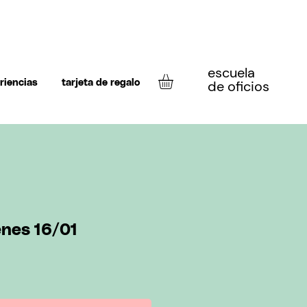
escuela
de oficios
riencias
tarjeta de regalo
enes 16/01