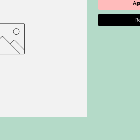
Agr
R