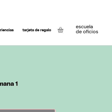
escuela
de oficios
riencias
tarjeta de regalo
mana 1
o