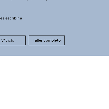
s escribir a
3° ciclo
Taller completo