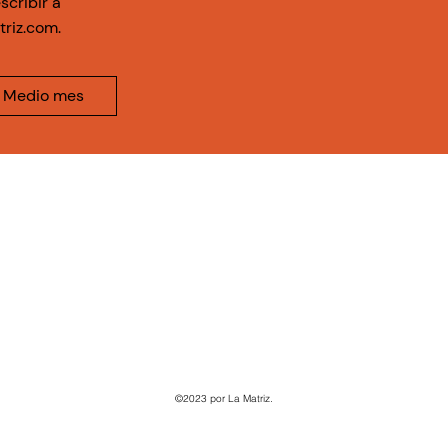
scribir a
triz.com
.
Medio mes
©2023 por La Matriz.