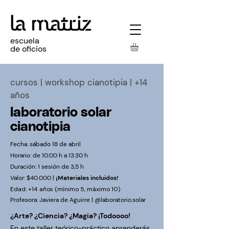
escuela
de oficios
cursos
| workshop cianotipia | +14
años
laboratorio solar
cianotipia
Fecha: sábado 18
de abril
Horario: de 10:00 h a 13:30 h
Duración: 1 sesión de 3,5 h
Valor:
$40.000
|
¡Materiales incluidos!
Edad: +14 años (mínimo 5, máximo 10)
Profesora: Javiera de Aguirre | @laboratorio.solar
¿Arte? ¿Ciencia? ¿Magia? ¡Todoooo!
En este taller teórico-práctico aprenderás