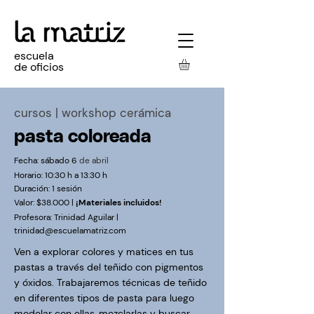
escuela
de oficios
cursos
| workshop cerámica
pasta coloreada
Fecha:
sábado
6
de abril
Horario: 10:30 h a 13:30 h
Duración: 1 sesión
Valor:
$38.000 |
¡Materiales incluidos!
Profesora: Trinidad Aguilar |
trinidad@escuelamatriz.com
Ven a explorar colores y matices en tus
pastas a través del teñido con pigmentos
y óxidos. Trabajaremos técnicas de teñido
en diferentes tipos de pasta para luego
modelar con ellas, mezclarlas y buscar